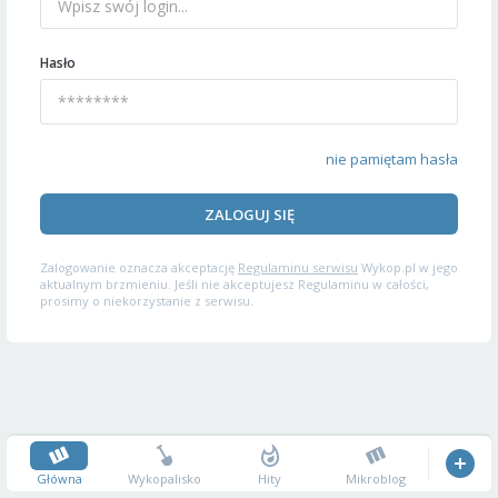
Hasło
nie pamiętam hasła
ZALOGUJ SIĘ
Zalogowanie oznacza akceptację
Regulaminu serwisu
Wykop.pl w jego
aktualnym brzmieniu. Jeśli nie akceptujesz Regulaminu w całości,
prosimy o niekorzystanie z serwisu.
Główna
Wykopalisko
Hity
Mikroblog