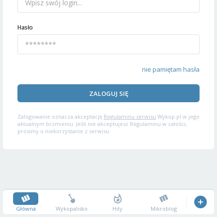
Hasło
nie pamiętam hasła
ZALOGUJ SIĘ
Zalogowanie oznacza akceptację
Regulaminu serwisu
Wykop.pl w jego
aktualnym brzmieniu. Jeśli nie akceptujesz Regulaminu w całości,
prosimy o niekorzystanie z serwisu.
Główna
Wykopalisko
Hity
Mikroblog