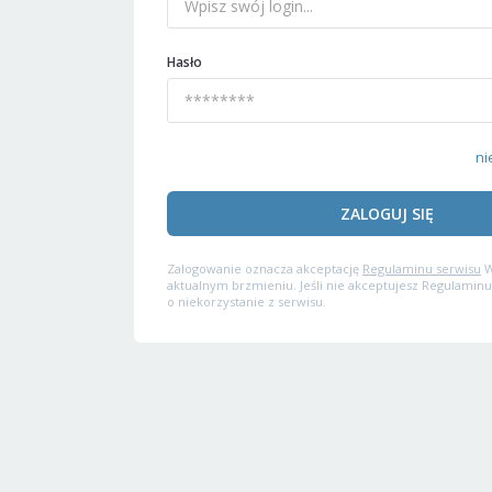
Hasło
ni
ZALOGUJ SIĘ
Zalogowanie oznacza akceptację
Regulaminu serwisu
W
aktualnym brzmieniu. Jeśli nie akceptujesz Regulaminu
o niekorzystanie z serwisu.