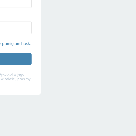
e pamiętam hasła
ykop.pl w jego
 w całości, prosimy