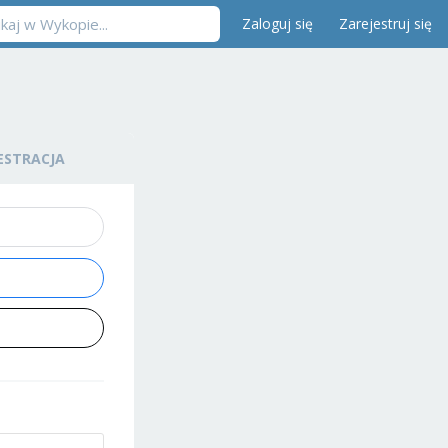
Zaloguj się
Zarejestruj się
ESTRACJA