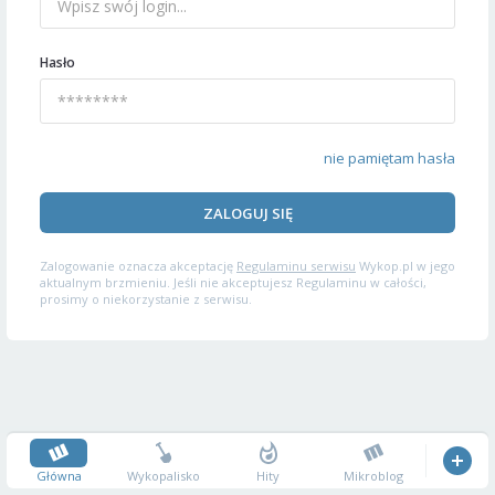
Hasło
nie pamiętam hasła
ZALOGUJ SIĘ
Zalogowanie oznacza akceptację
Regulaminu serwisu
Wykop.pl w jego
aktualnym brzmieniu. Jeśli nie akceptujesz Regulaminu w całości,
prosimy o niekorzystanie z serwisu.
Główna
Wykopalisko
Hity
Mikroblog