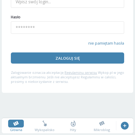
Hasło
nie pamiętam hasła
ZALOGUJ SIĘ
Zalogowanie oznacza akceptację
Regulaminu serwisu
Wykop.pl w jego
aktualnym brzmieniu. Jeśli nie akceptujesz Regulaminu w całości,
prosimy o niekorzystanie z serwisu.
Główna
Wykopalisko
Hity
Mikroblog