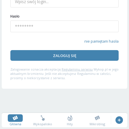
Hasło
nie pamiętam hasła
ZALOGUJ SIĘ
Zalogowanie oznacza akceptację
Regulaminu serwisu
Wykop.pl w jego
aktualnym brzmieniu. Jeśli nie akceptujesz Regulaminu w całości,
prosimy o niekorzystanie z serwisu.
Główna
Wykopalisko
Hity
Mikroblog