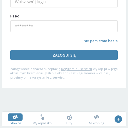
Hasło
nie pamiętam hasła
ZALOGUJ SIĘ
Zalogowanie oznacza akceptację
Regulaminu serwisu
Wykop.pl w jego
aktualnym brzmieniu. Jeśli nie akceptujesz Regulaminu w całości,
prosimy o niekorzystanie z serwisu.
Główna
Wykopalisko
Hity
Mikroblog