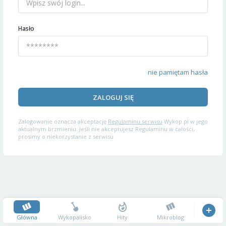
Hasło
nie pamiętam hasła
ZALOGUJ SIĘ
Zalogowanie oznacza akceptację
Regulaminu serwisu
Wykop.pl w jego
aktualnym brzmieniu. Jeśli nie akceptujesz Regulaminu w całości,
prosimy o niekorzystanie z serwisu.
Główna
Wykopalisko
Hity
Mikroblog