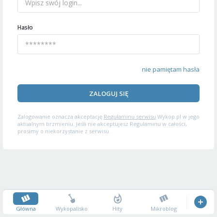
Hasło
nie pamiętam hasła
ZALOGUJ SIĘ
Zalogowanie oznacza akceptację
Regulaminu serwisu
Wykop.pl w jego
aktualnym brzmieniu. Jeśli nie akceptujesz Regulaminu w całości,
prosimy o niekorzystanie z serwisu.
Główna
Wykopalisko
Hity
Mikroblog