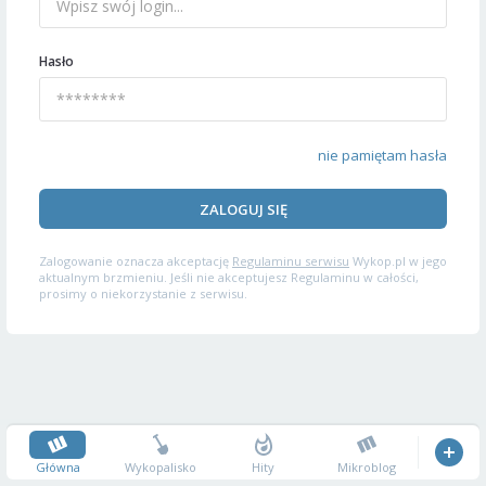
Hasło
nie pamiętam hasła
ZALOGUJ SIĘ
Zalogowanie oznacza akceptację
Regulaminu serwisu
Wykop.pl w jego
aktualnym brzmieniu. Jeśli nie akceptujesz Regulaminu w całości,
prosimy o niekorzystanie z serwisu.
Główna
Wykopalisko
Hity
Mikroblog