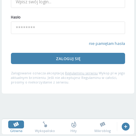
Hasło
nie pamiętam hasła
ZALOGUJ SIĘ
Zalogowanie oznacza akceptację
Regulaminu serwisu
Wykop.pl w jego
aktualnym brzmieniu. Jeśli nie akceptujesz Regulaminu w całości,
prosimy o niekorzystanie z serwisu.
Główna
Wykopalisko
Hity
Mikroblog