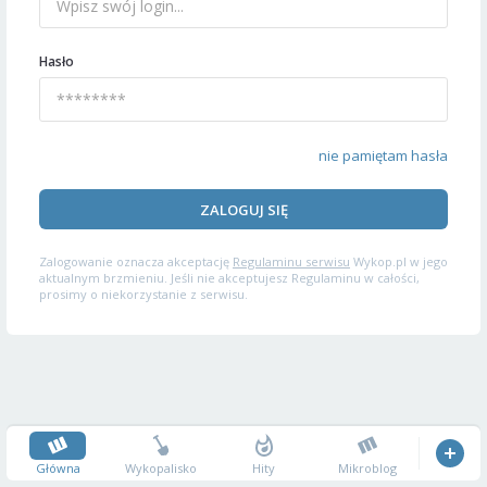
Hasło
nie pamiętam hasła
ZALOGUJ SIĘ
Zalogowanie oznacza akceptację
Regulaminu serwisu
Wykop.pl w jego
aktualnym brzmieniu. Jeśli nie akceptujesz Regulaminu w całości,
prosimy o niekorzystanie z serwisu.
Główna
Wykopalisko
Hity
Mikroblog