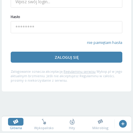
Hasło
nie pamiętam hasła
ZALOGUJ SIĘ
Zalogowanie oznacza akceptację
Regulaminu serwisu
Wykop.pl w jego
aktualnym brzmieniu. Jeśli nie akceptujesz Regulaminu w całości,
prosimy o niekorzystanie z serwisu.
Główna
Wykopalisko
Hity
Mikroblog