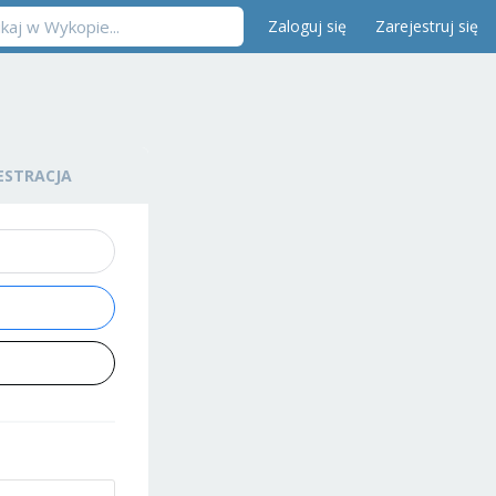
Zaloguj się
Zarejestruj się
ESTRACJA