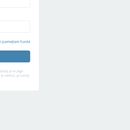
e pamiętam hasła
ykop.pl w jego
 w całości, prosimy