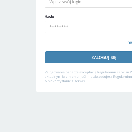
Hasło
ni
ZALOGUJ SIĘ
Zalogowanie oznacza akceptację
Regulaminu serwisu
W
aktualnym brzmieniu. Jeśli nie akceptujesz Regulaminu
o niekorzystanie z serwisu.