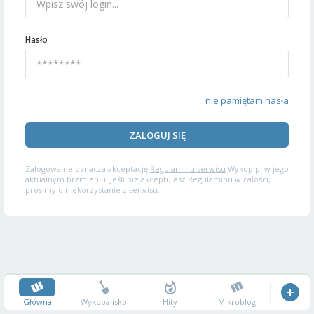
Hasło
nie pamiętam hasła
ZALOGUJ SIĘ
Zalogowanie oznacza akceptację
Regulaminu serwisu
Wykop.pl w jego
aktualnym brzmieniu. Jeśli nie akceptujesz Regulaminu w całości,
prosimy o niekorzystanie z serwisu.
Główna
Wykopalisko
Hity
Mikroblog