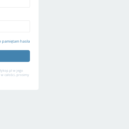
e pamiętam hasła
ykop.pl w jego
 w całości, prosimy