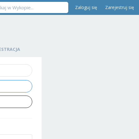
Zaloguj się
Zarejestruj się
ESTRACJA