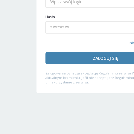
Hasło
ni
ZALOGUJ SIĘ
Zalogowanie oznacza akceptację
Regulaminu serwisu
W
aktualnym brzmieniu. Jeśli nie akceptujesz Regulaminu
o niekorzystanie z serwisu.