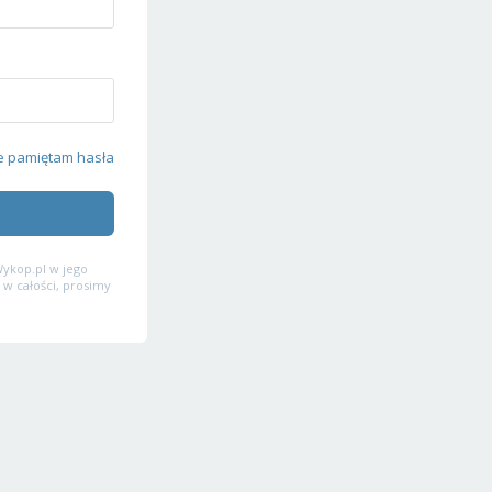
e pamiętam hasła
ykop.pl w jego
 w całości, prosimy