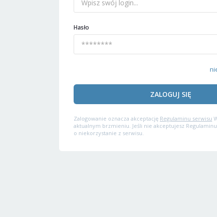
Hasło
ni
ZALOGUJ SIĘ
Zalogowanie oznacza akceptację
Regulaminu serwisu
W
aktualnym brzmieniu. Jeśli nie akceptujesz Regulaminu
o niekorzystanie z serwisu.