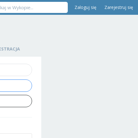
Zaloguj się
Zarejestruj się
ESTRACJA