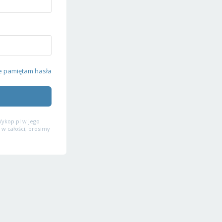
e pamiętam hasła
ykop.pl w jego
 w całości, prosimy