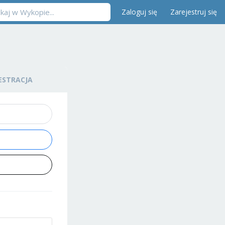
Zaloguj się
Zarejestruj się
ESTRACJA