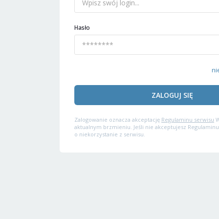
Hasło
ni
ZALOGUJ SIĘ
Zalogowanie oznacza akceptację
Regulaminu serwisu
W
aktualnym brzmieniu. Jeśli nie akceptujesz Regulaminu
o niekorzystanie z serwisu.