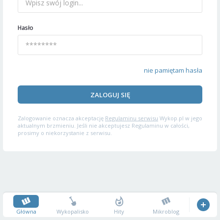
Hasło
nie pamiętam hasła
ZALOGUJ SIĘ
Zalogowanie oznacza akceptację
Regulaminu serwisu
Wykop.pl w jego
aktualnym brzmieniu. Jeśli nie akceptujesz Regulaminu w całości,
prosimy o niekorzystanie z serwisu.
Główna
Wykopalisko
Hity
Mikroblog