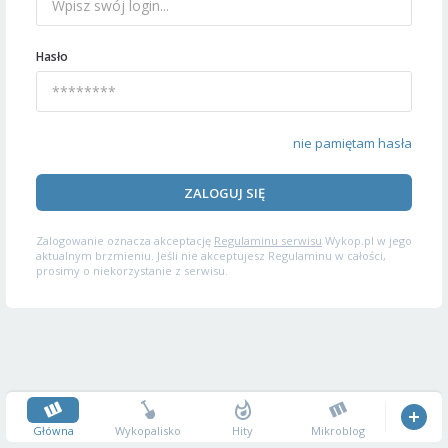
Hasło
nie pamiętam hasła
ZALOGUJ SIĘ
Zalogowanie oznacza akceptację
Regulaminu serwisu
Wykop.pl w jego
aktualnym brzmieniu. Jeśli nie akceptujesz Regulaminu w całości,
prosimy o niekorzystanie z serwisu.
Główna
Wykopalisko
Hity
Mikroblog