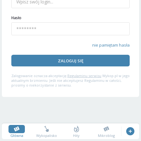
Hasło
nie pamiętam hasła
ZALOGUJ SIĘ
Zalogowanie oznacza akceptację
Regulaminu serwisu
Wykop.pl w jego
aktualnym brzmieniu. Jeśli nie akceptujesz Regulaminu w całości,
prosimy o niekorzystanie z serwisu.
Główna
Wykopalisko
Hity
Mikroblog