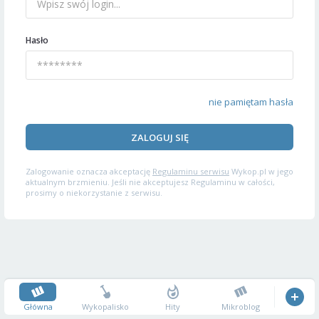
Hasło
nie pamiętam hasła
ZALOGUJ SIĘ
Zalogowanie oznacza akceptację
Regulaminu serwisu
Wykop.pl w jego
aktualnym brzmieniu. Jeśli nie akceptujesz Regulaminu w całości,
prosimy o niekorzystanie z serwisu.
Główna
Wykopalisko
Hity
Mikroblog