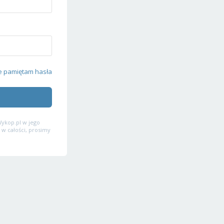
e pamiętam hasła
ykop.pl w jego
 w całości, prosimy