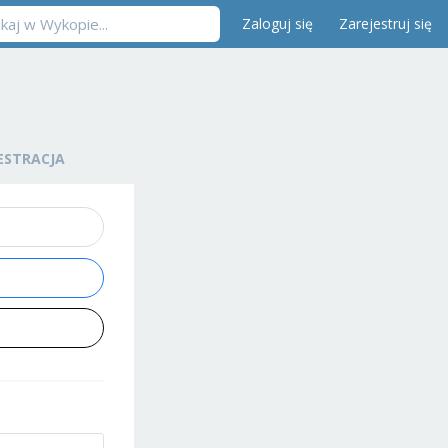
Zaloguj się
Zarejestruj się
ESTRACJA