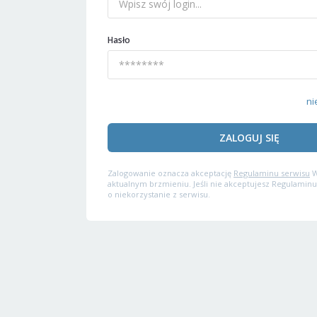
Hasło
ni
ZALOGUJ SIĘ
Zalogowanie oznacza akceptację
Regulaminu serwisu
W
aktualnym brzmieniu. Jeśli nie akceptujesz Regulaminu
o niekorzystanie z serwisu.