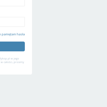
e pamiętam hasła
ykop.pl w jego
 w całości, prosimy