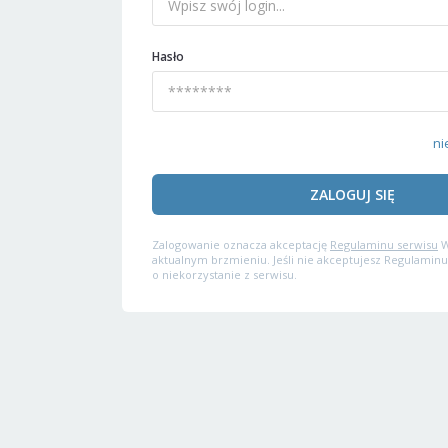
Hasło
ni
ZALOGUJ SIĘ
Zalogowanie oznacza akceptację
Regulaminu serwisu
W
aktualnym brzmieniu. Jeśli nie akceptujesz Regulaminu
o niekorzystanie z serwisu.