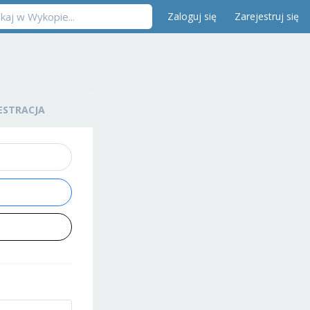
Zaloguj się
Zarejestruj się
ESTRACJA