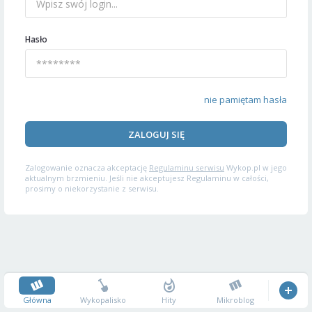
Hasło
nie pamiętam hasła
ZALOGUJ SIĘ
Zalogowanie oznacza akceptację
Regulaminu serwisu
Wykop.pl w jego
aktualnym brzmieniu. Jeśli nie akceptujesz Regulaminu w całości,
prosimy o niekorzystanie z serwisu.
Główna
Wykopalisko
Hity
Mikroblog