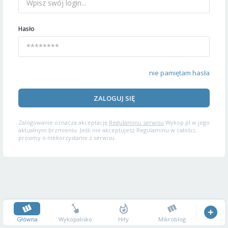
Hasło
nie pamiętam hasła
ZALOGUJ SIĘ
Zalogowanie oznacza akceptację
Regulaminu serwisu
Wykop.pl w jego
aktualnym brzmieniu. Jeśli nie akceptujesz Regulaminu w całości,
prosimy o niekorzystanie z serwisu.
Główna
Wykopalisko
Hity
Mikroblog