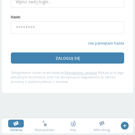
Hasło
nie pamiętam hasła
ZALOGUJ SIĘ
Zalogowanie oznacza akceptację
Regulaminu serwisu
Wykop.pl w jego
aktualnym brzmieniu. Jeśli nie akceptujesz Regulaminu w całości,
prosimy o niekorzystanie z serwisu.
Główna
Wykopalisko
Hity
Mikroblog