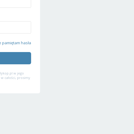
e pamiętam hasła
ykop.pl w jego
 w całości, prosimy