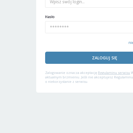
Hasło
ni
ZALOGUJ SIĘ
Zalogowanie oznacza akceptację
Regulaminu serwisu
W
aktualnym brzmieniu. Jeśli nie akceptujesz Regulaminu
o niekorzystanie z serwisu.