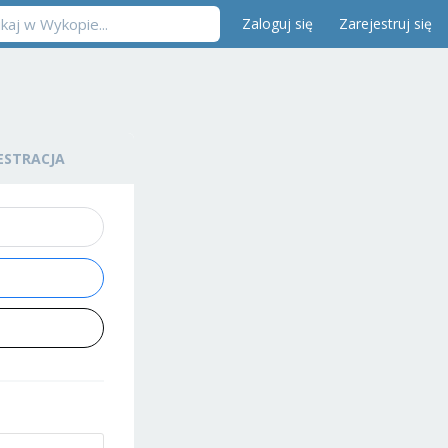
Zaloguj się
Zarejestruj się
ESTRACJA