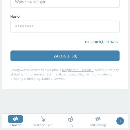
Hasło
nie pamiętam hasła
ZALOGUJ SIĘ
Zalogowanie oznacza akceptację
Regulaminu serwisu
Wykop.pl w jego
aktualnym brzmieniu. Jeśli nie akceptujesz Regulaminu w całości,
prosimy o niekorzystanie z serwisu.
Główna
Wykopalisko
Hity
Mikroblog