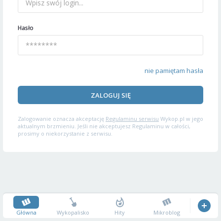
Hasło
nie pamiętam hasła
ZALOGUJ SIĘ
Zalogowanie oznacza akceptację
Regulaminu serwisu
Wykop.pl w jego
aktualnym brzmieniu. Jeśli nie akceptujesz Regulaminu w całości,
prosimy o niekorzystanie z serwisu.
Główna
Wykopalisko
Hity
Mikroblog