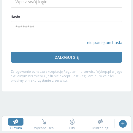
Hasło
nie pamiętam hasła
ZALOGUJ SIĘ
Zalogowanie oznacza akceptację
Regulaminu serwisu
Wykop.pl w jego
aktualnym brzmieniu. Jeśli nie akceptujesz Regulaminu w całości,
prosimy o niekorzystanie z serwisu.
Główna
Wykopalisko
Hity
Mikroblog