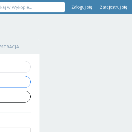
Zaloguj się
Zarejestruj się
ESTRACJA