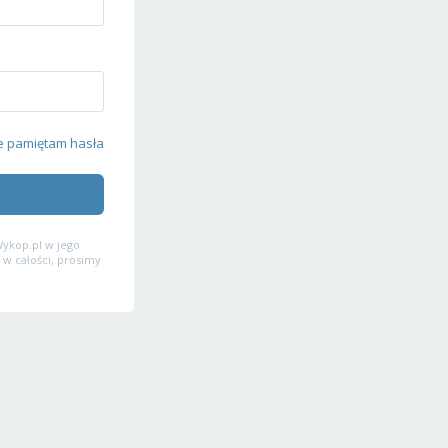
e pamiętam hasła
ykop.pl w jego
 w całości, prosimy