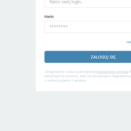
Hasło
ni
ZALOGUJ SIĘ
Zalogowanie oznacza akceptację
Regulaminu serwisu
W
aktualnym brzmieniu. Jeśli nie akceptujesz Regulaminu
o niekorzystanie z serwisu.