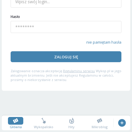
Hasło
nie pamiętam hasła
ZALOGUJ SIĘ
Zalogowanie oznacza akceptację
Regulaminu serwisu
Wykop.pl w jego
aktualnym brzmieniu. Jeśli nie akceptujesz Regulaminu w całości,
prosimy o niekorzystanie z serwisu.
Główna
Wykopalisko
Hity
Mikroblog