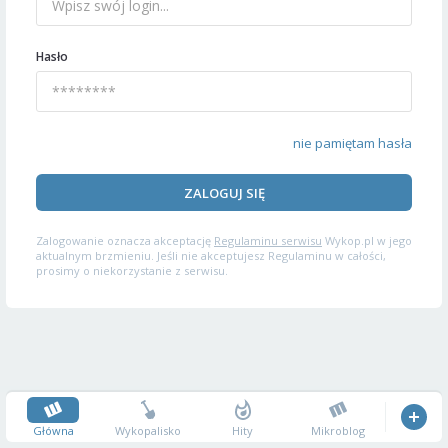
Hasło
nie pamiętam hasła
ZALOGUJ SIĘ
Zalogowanie oznacza akceptację
Regulaminu serwisu
Wykop.pl w jego
aktualnym brzmieniu. Jeśli nie akceptujesz Regulaminu w całości,
prosimy o niekorzystanie z serwisu.
Główna
Wykopalisko
Hity
Mikroblog