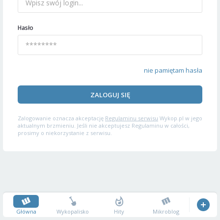
Hasło
nie pamiętam hasła
ZALOGUJ SIĘ
Zalogowanie oznacza akceptację
Regulaminu serwisu
Wykop.pl w jego
aktualnym brzmieniu. Jeśli nie akceptujesz Regulaminu w całości,
prosimy o niekorzystanie z serwisu.
Główna
Wykopalisko
Hity
Mikroblog