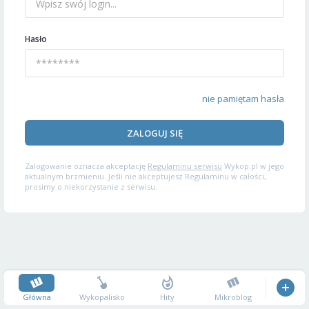
Hasło
nie pamiętam hasła
ZALOGUJ SIĘ
Zalogowanie oznacza akceptację
Regulaminu serwisu
Wykop.pl w jego
aktualnym brzmieniu. Jeśli nie akceptujesz Regulaminu w całości,
prosimy o niekorzystanie z serwisu.
Główna
Wykopalisko
Hity
Mikroblog