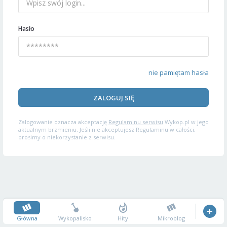
Hasło
nie pamiętam hasła
ZALOGUJ SIĘ
Zalogowanie oznacza akceptację
Regulaminu serwisu
Wykop.pl w jego
aktualnym brzmieniu. Jeśli nie akceptujesz Regulaminu w całości,
prosimy o niekorzystanie z serwisu.
Główna
Wykopalisko
Hity
Mikroblog