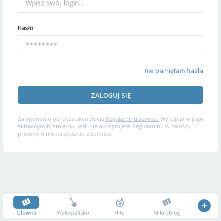
Hasło
nie pamiętam hasła
ZALOGUJ SIĘ
Zalogowanie oznacza akceptację
Regulaminu serwisu
Wykop.pl w jego
aktualnym brzmieniu. Jeśli nie akceptujesz Regulaminu w całości,
prosimy o niekorzystanie z serwisu.
Główna
Wykopalisko
Hity
Mikroblog