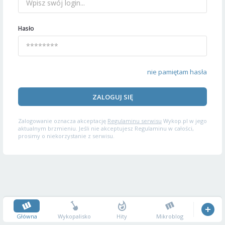
Hasło
nie pamiętam hasła
ZALOGUJ SIĘ
Zalogowanie oznacza akceptację
Regulaminu serwisu
Wykop.pl w jego
aktualnym brzmieniu. Jeśli nie akceptujesz Regulaminu w całości,
prosimy o niekorzystanie z serwisu.
Główna
Wykopalisko
Hity
Mikroblog