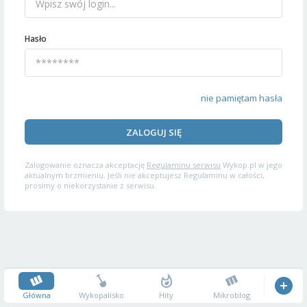
Hasło
nie pamiętam hasła
ZALOGUJ SIĘ
Zalogowanie oznacza akceptację
Regulaminu serwisu
Wykop.pl w jego
aktualnym brzmieniu. Jeśli nie akceptujesz Regulaminu w całości,
prosimy o niekorzystanie z serwisu.
Główna
Wykopalisko
Hity
Mikroblog