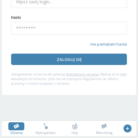
Hasło
nie pamiętam hasła
ZALOGUJ SIĘ
Zalogowanie oznacza akceptację
Regulaminu serwisu
Wykop.pl w jego
aktualnym brzmieniu. Jeśli nie akceptujesz Regulaminu w całości,
prosimy o niekorzystanie z serwisu.
Główna
Wykopalisko
Hity
Mikroblog