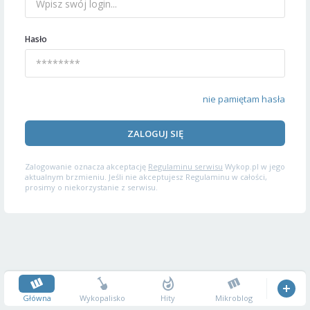
Hasło
nie pamiętam hasła
ZALOGUJ SIĘ
Zalogowanie oznacza akceptację
Regulaminu serwisu
Wykop.pl w jego
aktualnym brzmieniu. Jeśli nie akceptujesz Regulaminu w całości,
prosimy o niekorzystanie z serwisu.
Główna
Wykopalisko
Hity
Mikroblog