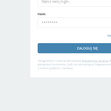
Hasło
ni
ZALOGUJ SIĘ
Zalogowanie oznacza akceptację
Regulaminu serwisu
W
aktualnym brzmieniu. Jeśli nie akceptujesz Regulaminu
o niekorzystanie z serwisu.