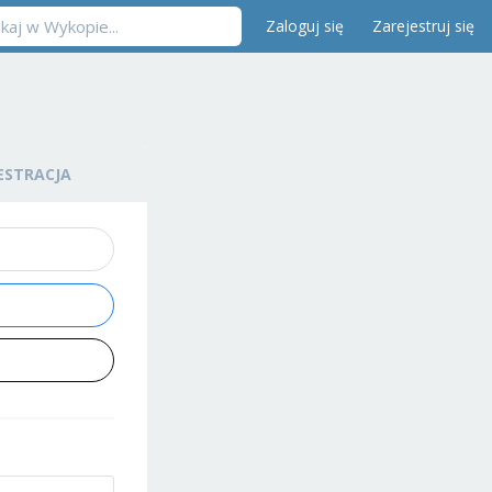
Zaloguj się
Zarejestruj się
ESTRACJA