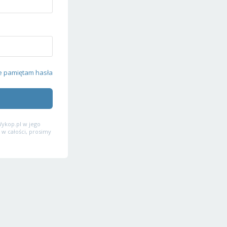
e pamiętam hasła
ykop.pl w jego
 w całości, prosimy