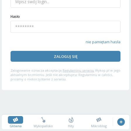
Hasło
nie pamiętam hasła
ZALOGUJ SIĘ
Zalogowanie oznacza akceptację
Regulaminu serwisu
Wykop.pl w jego
aktualnym brzmieniu. Jeśli nie akceptujesz Regulaminu w całości,
prosimy o niekorzystanie z serwisu.
Główna
Wykopalisko
Hity
Mikroblog