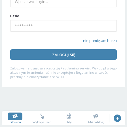
Hasło
nie pamiętam hasła
ZALOGUJ SIĘ
Zalogowanie oznacza akceptację
Regulaminu serwisu
Wykop.pl w jego
aktualnym brzmieniu. Jeśli nie akceptujesz Regulaminu w całości,
prosimy o niekorzystanie z serwisu.
Główna
Wykopalisko
Hity
Mikroblog