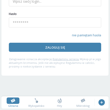
Hasło
nie pamiętam hasła
ZALOGUJ SIĘ
Zalogowanie oznacza akceptację
Regulaminu serwisu
Wykop.pl w jego
aktualnym brzmieniu. Jeśli nie akceptujesz Regulaminu w całości,
prosimy o niekorzystanie z serwisu.
Główna
Wykopalisko
Hity
Mikroblog