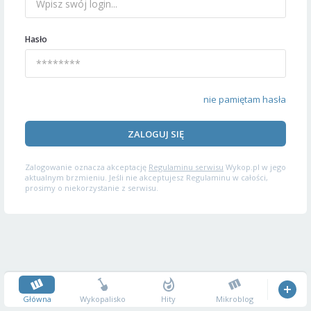
Hasło
nie pamiętam hasła
ZALOGUJ SIĘ
Zalogowanie oznacza akceptację
Regulaminu serwisu
Wykop.pl w jego
aktualnym brzmieniu. Jeśli nie akceptujesz Regulaminu w całości,
prosimy o niekorzystanie z serwisu.
Główna
Wykopalisko
Hity
Mikroblog