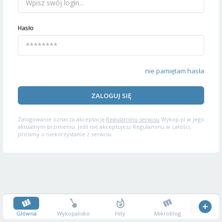
Hasło
nie pamiętam hasła
ZALOGUJ SIĘ
Zalogowanie oznacza akceptację
Regulaminu serwisu
Wykop.pl w jego
aktualnym brzmieniu. Jeśli nie akceptujesz Regulaminu w całości,
prosimy o niekorzystanie z serwisu.
Główna
Wykopalisko
Hity
Mikroblog