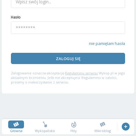
Hasło
nie pamiętam hasła
ZALOGUJ SIĘ
Zalogowanie oznacza akceptację
Regulaminu serwisu
Wykop.pl w jego
aktualnym brzmieniu. Jeśli nie akceptujesz Regulaminu w całości,
prosimy o niekorzystanie z serwisu.
Główna
Wykopalisko
Hity
Mikroblog