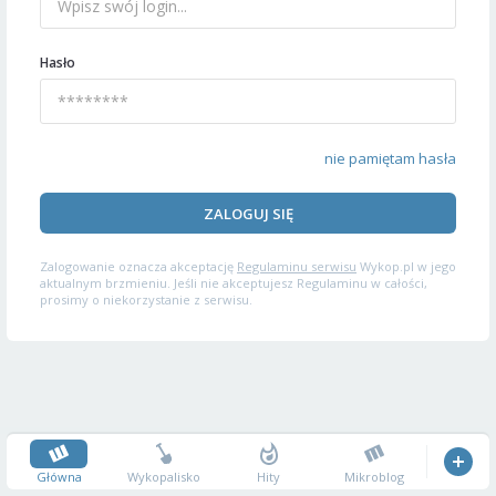
Hasło
nie pamiętam hasła
ZALOGUJ SIĘ
Zalogowanie oznacza akceptację
Regulaminu serwisu
Wykop.pl w jego
aktualnym brzmieniu. Jeśli nie akceptujesz Regulaminu w całości,
prosimy o niekorzystanie z serwisu.
Główna
Wykopalisko
Hity
Mikroblog